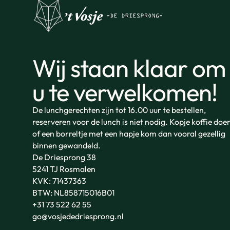
Wij staan klaar om
u te verwelkomen!
De lunchgerechten zijn tot 16.00 uur te bestellen,
reserveren voor de lunch is niet nodig. Kopje koffie doe
of een borreltje met een hapje kom dan vooral gezellig
binnen gewandeld.
De Driesprong 38
5241 TJ Rosmalen
KVK: 71437363
BTW: NL858715016B01
+31 73 522 62 55
go@vosjededriesprong.nl