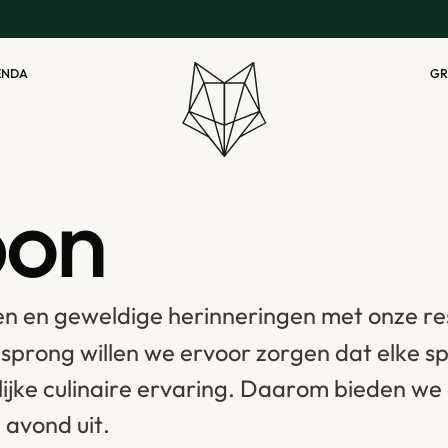
E
N
D
A
G
R
E
N
D
A
G
R
b
o
n
e
n
e
n
g
e
w
e
l
d
i
g
e
h
e
r
i
n
n
e
r
i
n
g
e
n
m
e
t
o
n
z
e
r
e
e
s
p
r
o
n
g
w
i
l
l
e
n
w
e
e
r
v
o
o
r
z
o
r
g
e
n
d
a
t
e
l
k
e
s
l
i
j
k
e
c
u
l
i
n
a
i
r
e
e
r
v
a
r
i
n
g
.
D
a
a
r
o
m
b
i
e
d
e
n
w
e
e
a
v
o
n
d
u
i
t
.