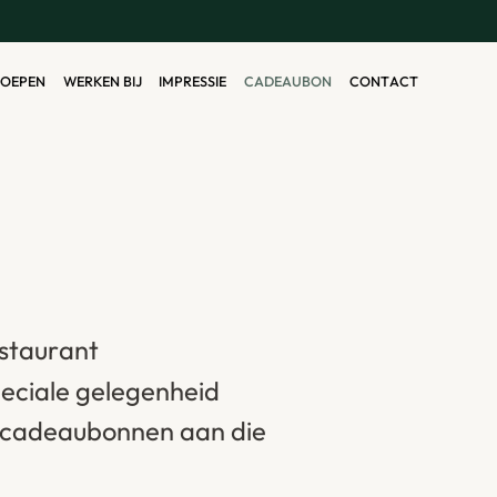
O
E
P
E
N
W
E
R
K
E
N
B
I
J
I
M
P
R
E
S
S
I
E
C
A
D
E
A
U
B
O
N
C
O
N
T
A
C
T
O
E
P
E
N
W
E
R
K
E
N
B
I
J
I
M
P
R
E
S
S
I
E
C
A
D
E
A
U
B
O
N
C
O
N
T
A
C
T
s
t
a
u
r
a
n
t
p
e
c
i
a
l
e
g
e
l
e
g
e
n
h
e
i
d
c
a
d
e
a
u
b
o
n
n
e
n
a
a
n
d
i
e