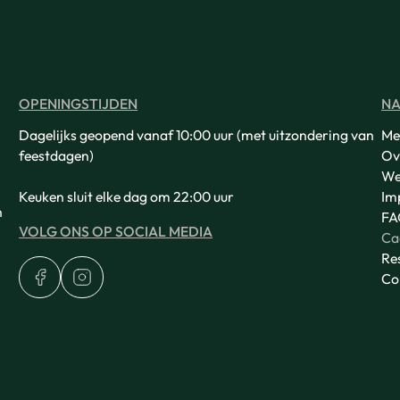
OPENINGSTIJDEN
NA
Dagelijks geopend vanaf 10:00 uur (met uitzondering van
Me
feestdagen)
Ov
We
Keuken sluit elke dag om 22:00 uur
Im
n
FA
VOLG ONS OP SOCIAL MEDIA
Ca
Re
Co