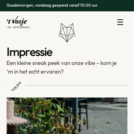
Goedemorgen, vandaag geopend vanaf 10:00 uur
I
m
p
r
e
s
s
i
e
E
e
n
k
l
e
i
n
e
s
n
e
a
k
p
e
e
k
v
a
n
o
n
z
e
v
i
b
e
–
k
o
m
j
e
‘
m
i
n
h
e
t
e
c
h
t
e
r
v
a
r
e
n
?