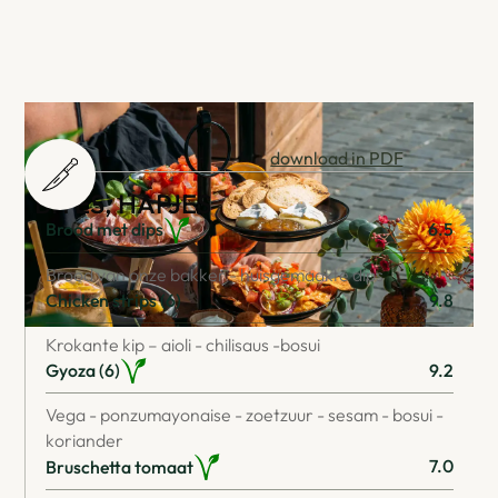
Deze bites zijn de gehele dag te bestellen tot 22:00 uur.
*Bekijk hieronder onze bites of
download in PDF
.
BITES, HAPJES
6.5
Brood met dips
Brood van onze bakker - huisgemaakte dips
Chicken strips (6)
9.8
Krokante kip – aioli - chilisaus -bosui
9.2
Gyoza (6)
Vega - ponzumayonaise - zoetzuur - sesam - bosui -
koriander
7.0
Bruschetta tomaat