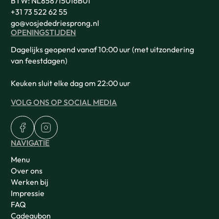
BTW: NL858715016B01
+31 73 522 62 55
go@vosjededriesprong.nl
OPENINGSTIJDEN
Dagelijks geopend vanaf 10:00 uur (met uitzondering
van feestdagen)
Keuken sluit elke dag om 22:00 uur
VOLG ONS OP SOCIAL MEDIA
NAVIGATIE
Menu
Over ons
Werken bij
Impressie
FAQ
Cadeaubon