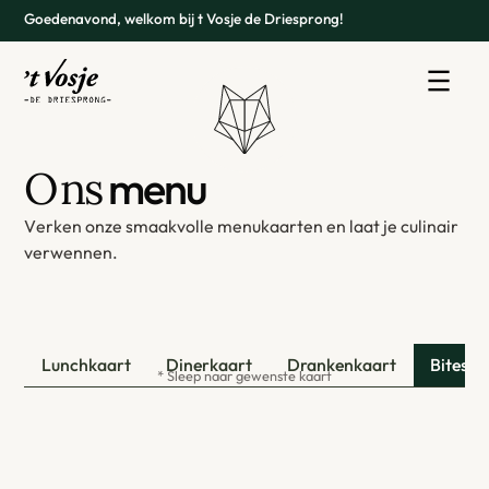
Goedenavond, welkom bij t Vosje de Driesprong!
O
n
s
m
e
n
u
V
e
r
k
e
n
o
n
z
e
s
m
a
a
k
v
o
l
l
e
m
e
n
u
k
a
a
r
t
e
n
e
n
l
a
a
t
j
e
c
u
l
i
n
a
i
r
v
e
r
w
e
n
n
e
n
.
Lunchkaart
Dinerkaart
Drankenkaart
Bites
* Sleep naar gewenste kaart