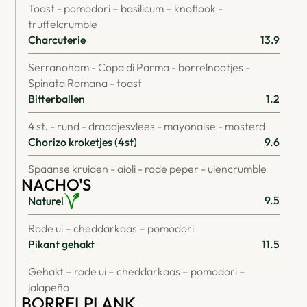
Toast - pomodori – basilicum – knoflook -
truffelcrumble
Charcuterie
13.9
Serranoham - Copa di Parma - borrelnootjes -
Spinata Romana - toast
Bitterballen
1.2
4 st. - rund - draadjesvlees - mayonaise - mosterd
Chorizo kroketjes (4st)
9.6
Spaanse kruiden - aioli - rode peper - uiencrumble
NACHO'S
9.5
Naturel
Rode ui – cheddarkaas – pomodori
Pikant gehakt
11.5
Gehakt – rode ui – cheddarkaas – pomodori –
jalapeño
BORRELPLANK